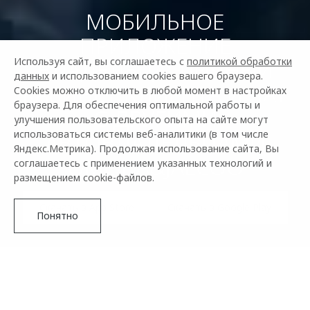
МОБИЛЬНОЕ
ПРИЛОЖЕНИЕ
Используя сайт, вы соглашаетесь с
ВЛАДЕЛЬЦА: ЛИЧНЫЙ
политикой обработки
данных
и использованием cookies вашего браузера.
КАБИНЕТ КЛИЕНТА И ЧАТ
Cookies можно отключить в любой момент в настройках
браузера. Для обеспечения оптимальной работы и
С ДРУГИМИ
улучшения пользовательского опыта на сайте могут
использоваться системы веб-аналитики (в том числе
АВТОВЛАДЕЛЬЦАМИ
Яндекс.Метрика). Продолжая использование сайта, Вы
OMODA&JAECOO
соглашаетесь с применением указанных технологий и
размещением cookie-файлов.
Скачать в App Store
Скачать в Google Play
Понятно