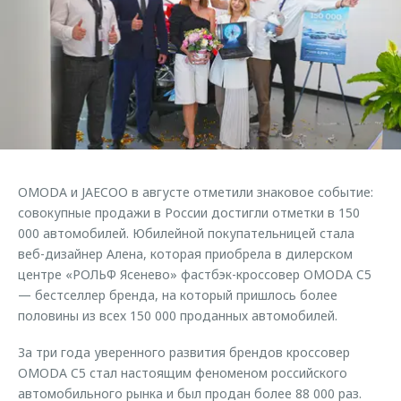
Кредитные программы
Клиентская поддержка
Обратная связь
Страхование
O&J Автоклуб
Кредитный калькулятор
Клуб владельцев OMODA
Аксессуары
Приложение O&J
Одежда и сувениры
Аксессуары
Оригинальные аксессуары
Одежда и сувениры
OMODA и JAECOO в августе отметили знаковое событие:
Запчасти
Оригинальные аксессуары
совокупные продажи в России достигли отметки в 150
Трейд-ин
000 автомобилей. Юбилейной покупательницей стала
Запчасти
веб-дизайнер Алена, которая приобрела в дилерском
Калькулятор трейд-ин
центре «РОЛЬФ Ясенево» фастбэк-кроссовер OMODA C5
— бестселлер бренда, на который пришлось более
половины из всех 150 000 проданных автомобилей.
За три года уверенного развития брендов кроссовер
OMODA C5 стал настоящим феноменом российского
автомобильного рынка и был продан более 88 000 раз.