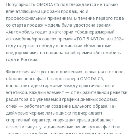
Популярность OMODA C5 подтверждается не только
впечатляющими цифрами продаж, но и
профессиональным признанием. В течение первого года
со старта продаж модель была удостоена звания
«Автомобиль года» в категории «Среднеразмерный
автомобиль/кроссовер» премии «ТОП-5 АВТО», а в 2024
году одержала победу в номинации «Компактные
внедорожники» на национальной премии «Автомобиль
года в России».
Философия «Искусство в движении», лежащая в основе
обновленного фастбэк-кроссовера OMODA C5,
воплощает идею гармонии между практичностью и
эстетикой. Каждый элемент — от выразительной решетки
радиатора до узнаваемой графики дневных ходовых
огней — работает на создание цельного образа. 18-
дюймовые черные литые диски подчеркивают
спортивный характер, «парящая» крыша добавляет
легкости силуэту, а динамичные линии кузова фастбэк
делают автомобиль идеальным спутником для тех, кто