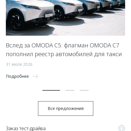
Вслед за OMODA C5: флагман OMODA C7
К
пополнил реестр автомобилей для такси
O
31 июля 2026
31
Подробнее
По
Все предложения
Заказ тест-драйва