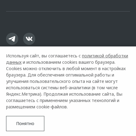
офертой.
Используя сайт, вы соглашаетесь с
политикой обработки
данных
и использованием cookies вашего браузера.
Cookies можно отключить в любой момент в настройках
браузера. Для обеспечения оптимальной работы и
улучшения пользовательского опыта на сайте могут
использоваться системы веб-аналитики (в том числе
Горячая линия OMODA:
8 (831) 211-92-74
Яндекс.Метрика). Продолжая использование сайта, Вы
соглашаетесь с применением указанных технологий и
© 2026 Нижегородец Восток
размещением cookie-файлов.
Модельный ряд
Архивные модели
Контакты
Правовая информация
Понятно