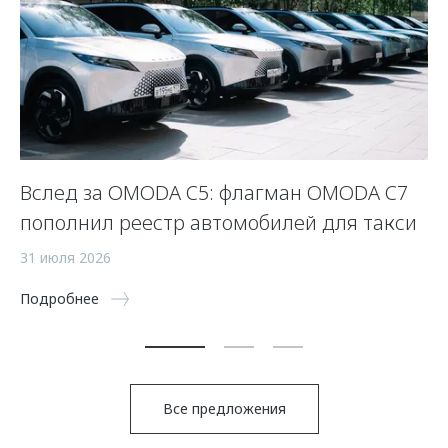
Вслед за OMODA C5: флагман OMODA C7
К
пополнил реестр автомобилей для такси
O
31 июля 2026
31
Подробнее
По
Все предложения