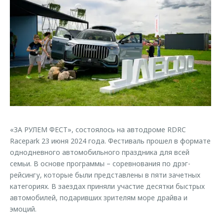
Кредитные программы
Клиентская поддержка
Обратная связь
Страхование
O&J Автоклуб
Кредитный калькулятор
Клуб владельцев OMODA
Аксессуары
Приложение O&J
Одежда и сувениры
Аксессуары
Оригинальные аксессуары
Одежда и сувениры
Запчасти
Оригинальные аксессуары
Трейд-ин
«ЗА РУЛЕМ ФЕСТ», состоялось на автодроме RDRC
Запчасти
Racepark 23 июня 2024 года. Фестиваль прошел в формате
Калькулятор трейд-ин
однодневного автомобильного праздника для всей
семьи. В основе программы – соревнования по дрэг-
рейсингу, которые были представлены в пяти зачетных
категориях. В заездах приняли участие десятки быстрых
автомобилей, подаривших зрителям море драйва и
эмоций.