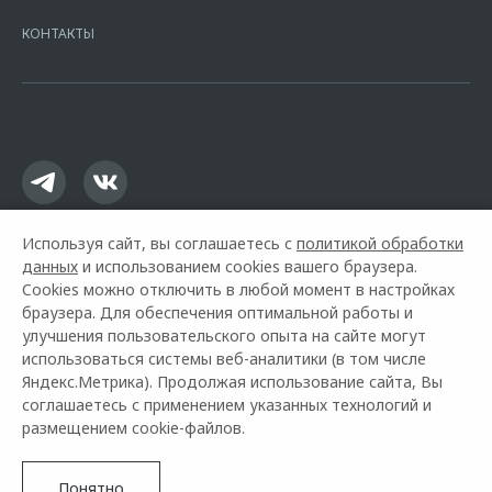
7728168971 ОГРН 1027700067328 место нахождение 107078, г.
Москва, ул. Каланчевская, д. 27. Ген.лицензия ЦБ РФ № 1326 от
КОНТАКТЫ
16.01.2015. Предложение ограничено и не является публичной
офертой.
Используя сайт, вы соглашаетесь с
политикой обработки
данных
и использованием cookies вашего браузера.
Cookies можно отключить в любой момент в настройках
браузера. Для обеспечения оптимальной работы и
улучшения пользовательского опыта на сайте могут
использоваться системы веб-аналитики (в том числе
Горячая линия OMODA:
8 (831) 211-92-74
Яндекс.Метрика). Продолжая использование сайта, Вы
соглашаетесь с применением указанных технологий и
© 2026 Нижегородец Восток
размещением cookie-файлов.
Модельный ряд
Архивные модели
Контакты
Правовая информация
Понятно