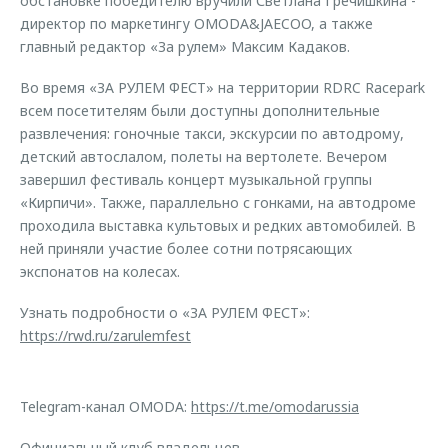
обстановке победителю вручили Светлана Гречишкина -
директор по маркетингу OMODA&JAECOO, а также
главный редактор «За рулем» Максим Кадаков.
Во время «ЗА РУЛЕМ ФЕСТ» на территории RDRC Racepark
всем посетителям были доступны дополнительные
развлечения: гоночные такси, экскурсии по автодрому,
детский автослалом, полеты на вертолете. Вечером
завершил фестиваль концерт музыкальной группы
«Кирпичи». Также, параллельно с гонками, на автодроме
проходила выставка культовых и редких автомобилей. В
ней приняли участие более сотни потрясающих
экспонатов на колесах.
Узнать подробности о «ЗА РУЛЕМ ФЕСТ»:
https://rwd.ru/zarulemfest
Telegram-канал OMODA:
https://t.me/omodarussia
Официальный клуб владельцев