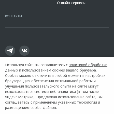
Онлайн-сервисы
platformId=alfasite
Кредит предоставляет АО Альфа-Банк. ИНН
7728168971 ОГРН 1027700067328 место нахождение 107078, г.
Москва, ул. Каланчевская, д. 27. Ген.лицензия ЦБ РФ № 1326 от
КОНТАКТЫ
16.01.2015. Предложение ограничено и не является публичной
офертой.
Используя сайт, вы соглашаетесь с
политикой обработки
данных
и использованием cookies вашего браузера.
Cookies можно отключить в любой момент в настройках
браузера. Для обеспечения оптимальной работы и
улучшения пользовательского опыта на сайте могут
использоваться системы веб-аналитики (в том числе
Горячая линия OMODA:
8 (831) 211-92-74
Яндекс.Метрика). Продолжая использование сайта, Вы
соглашаетесь с применением указанных технологий и
© 2026 Нижегородец Восток
размещением cookie-файлов.
Модельный ряд
Архивные модели
Контакты