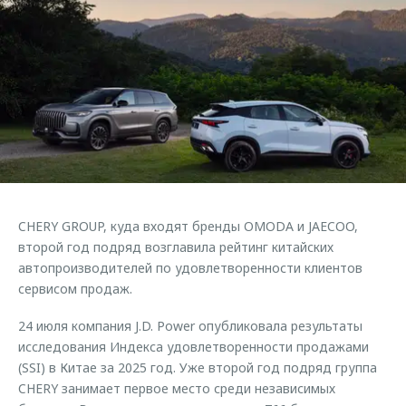
Кредитные программы
Клиентская поддержка
Обратная связь
Страхование
O&J Автоклуб
Кредитный калькулятор
Клуб владельцев OMODA
Аксессуары
Приложение O&J
Одежда и сувениры
Аксессуары
Оригинальные аксессуары
Одежда и сувениры
Запчасти
Оригинальные аксессуары
CHERY GROUP, куда входят бренды OMODA и JAECOO,
Трейд-ин
Запчасти
второй год подряд возглавила рейтинг китайских
Калькулятор трейд-ин
автопроизводителей по удовлетворенности клиентов
сервисом продаж.
24 июля компания J.D. Power опубликовала результаты
исследования Индекса удовлетворенности продажами
(SSI) в Китае за 2025 год. Уже второй год подряд группа
CHERY занимает первое место среди независимых