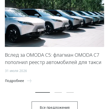
Вслед за OMODA C5: флагман OMODA C7
К
пополнил реестр автомобилей для такси
O
31 июля 2026
31
Подробнее
По
Все предложения