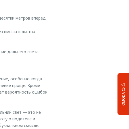
есятки метров вперед.
ез вмешательства
ие дальнего света.
ение, особенно когда
вление проще. Кроме
OMODA C5
ает вероятность ошибок
льний свет — это не
оту о водителе и
буквальном смысле.