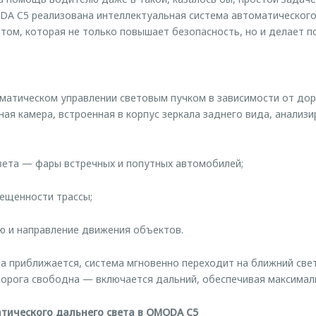
ODA C5 реализована интеллектуальная система автоматическог
том, которая не только повышает безопасность, но и делает п
матическом управлении световым пучком в зависимости от дор
ая камера, встроенная в корпус зеркала заднего вида, анализ
вета — фары встречных и попутных автомобилей;
ещенности трассы;
ю и направление движения объектов.
а приближается, система мгновенно переходит на ближний свет
дорога свободна — включается дальний, обеспечивая максимал
тического дальнего света в OMODA C5