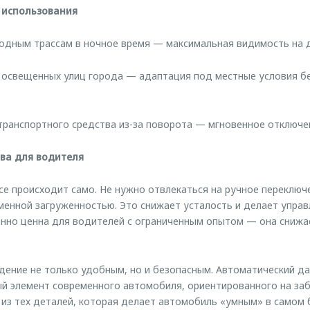
 использования
одным трассам в ночное время — максимальная видимость на д
 освещенных улиц города — адаптация под местные условия б
транспортного средства из-за поворота — мгновенное отключен
ва для водителя
се происходит само. Не нужно отвлекаться на ручное переключ
еменной загруженностью. Это снижает усталость и делает упра
енно ценна для водителей с ограниченным опытом — она сниж
ние не только удобным, но и безопасным. Автоматический да
й элемент современного автомобиля, ориентированного на заб
из тех деталей, которая делает автомобиль «умным» в самом 