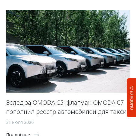
OMODA C5
Вслед за OMODA C5: флагман OMODA C7
К
пополнил реестр автомобилей для такси
O
31 июля 2026
31
Подробнее
По