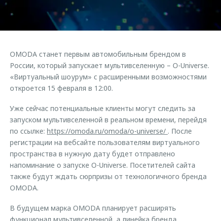
Кредитные программы
Клиентская поддержка
Обратная связь
Страхование
O&J Автоклуб
Кредитный калькулятор
Клуб владельцев OMODA
OMODA станет первым автомобильным брендом в
Аксессуары
Приложение O&J
России, который запускает мультивселенную – O-Universe.
Одежда и сувениры
«Виртуальный шоурум» с расширенными возможностями
Аксессуары
откроется 15 февраля в 12:00.
Оригинальные аксессуары
Одежда и сувениры
Запчасти
Уже сейчас потенциальные клиенты могут следить за
Оригинальные аксессуары
запуском мультивселенной в реальном времени, перейдя
Трейд-ин
Запчасти
по ссылке:
https://omoda.ru/omoda/o-universe/
. После
регистрации на вебсайте пользователям виртуального
Калькулятор трейд-ин
пространства в нужную дату будет отправлено
напоминание о запуске O-Universe. Посетителей сайта
также будут ждать сюрпризы от технологичного бренда
OMODA.
В будущем марка OMODA планирует расширять
функционал мультивселенной, а линейка бренда