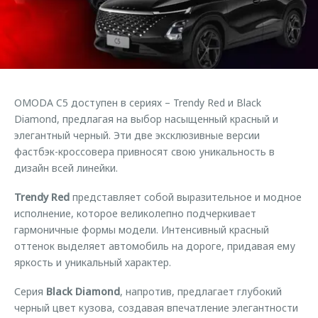
Кредитные программы
Клиентская поддержка
Обратная связь
Страхование
O&J Автоклуб
Кредитный калькулятор
Клуб владельцев OMODA
Аксессуары
Приложение O&J
OMODA C5 доступен в сериях – Trendy Red и Black
Одежда и сувениры
Аксессуары
Diamond, предлагая на выбор насыщенный красный и
Оригинальные аксессуары
элегантный черный. Эти две эксклюзивные версии
Одежда и сувениры
фастбэк-кроссовера привносят свою уникальность в
Запчасти
Оригинальные аксессуары
дизайн всей линейки.
Трейд-ин
Запчасти
Trendy Red
представляет собой выразительное и модное
Калькулятор трейд-ин
исполнение, которое великолепно подчеркивает
гармоничные формы модели. Интенсивный красный
оттенок выделяет автомобиль на дороге, придавая ему
яркость и уникальный характер.
Серия
Black Diamond
, напротив, предлагает глубокий
черный цвет кузова, создавая впечатление элегантности