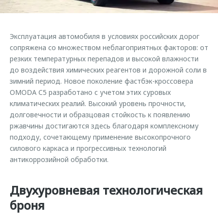
Кредитные программы
Клиентская поддержка
Обратная связь
Страхование
O&J Автоклуб
Эксплуатация автомобиля в условиях российских дорог
Кредитный калькулятор
Клуб владельцев OMODA
сопряжена со множеством неблагоприятных факторов: от
Аксессуары
резких температурных перепадов и высокой влажности
Приложение O&J
до воздействия химических реагентов и дорожной соли в
Одежда и сувениры
Аксессуары
зимний период. Новое поколение фастбэк-кроссовера
Оригинальные аксессуары
OMODA C5 разработано с учетом этих суровых
Одежда и сувениры
климатических реалий. Высокий уровень прочности,
Запчасти
Оригинальные аксессуары
долговечности и образцовая стойкость к появлению
ржавчины достигаются здесь благодаря комплексному
Трейд-ин
Запчасти
подходу, сочетающему применение высокопрочного
Калькулятор трейд-ин
силового каркаса и прогрессивных технологий
антикоррозийной обработки.
Двухуровневая технологическая
броня