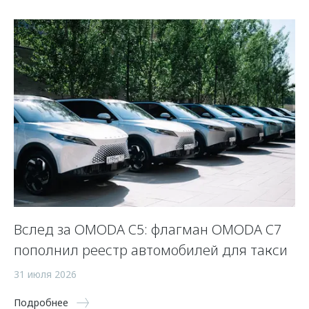
Вслед за OMODA C5: флагман OMODA C7
К
пополнил реестр автомобилей для такси
O
31 июля 2026
31
Подробнее
По