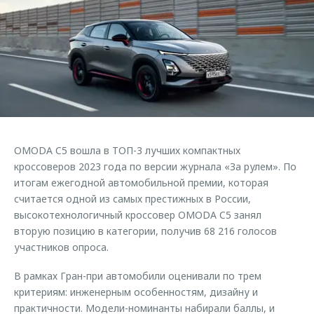
Кредитные программы
Клиентская поддержка
Обратная связь
Страхование
O&J Автоклуб
Кредитный калькулятор
Клуб владельцев OMODA
Аксессуары
Приложение O&J
Одежда и сувениры
Аксессуары
Оригинальные аксессуары
Одежда и сувениры
OMODA C5 вошла в ТОП-3 лучших компактных
Запчасти
Оригинальные аксессуары
кроссоверов 2023 года по версии журнала «За рулем». По
Трейд-ин
итогам ежегодной автомобильной премии, которая
Запчасти
считается одной из самых престижных в России,
Калькулятор трейд-ин
высокотехнологичный кроссовер OMODA C5 занял
вторую позицию в категории, получив 68 216 голосов
участников опроса.
В рамках Гран-при автомобили оценивали по трем
критериям: инженерным особенностям, дизайну и
практичности. Модели-номинанты набирали баллы, и