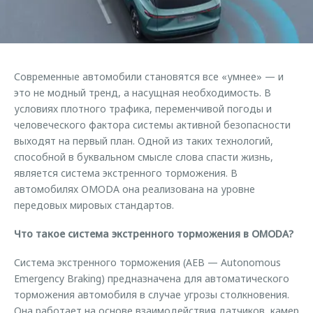
Кредитные программы
Клиентская поддержка
Обратная связь
Страхование
O&J Автоклуб
Кредитный калькулятор
Клуб владельцев OMODA
Современные автомобили становятся все «умнее» — и
Аксессуары
Приложение O&J
это не модный тренд, а насущная необходимость. В
Одежда и сувениры
условиях плотного трафика, переменчивой погоды и
Аксессуары
человеческого фактора системы активной безопасности
Оригинальные аксессуары
Одежда и сувениры
выходят на первый план. Одной из таких технологий,
Запчасти
способной в буквальном смысле слова спасти жизнь,
Оригинальные аксессуары
является система экстренного торможения. В
Трейд-ин
Запчасти
автомобилях OMODA она реализована на уровне
Калькулятор трейд-ин
передовых мировых стандартов.
Что такое система экстренного торможения в OMODA?
Система экстренного торможения (AEB — Autonomous
Emergency Braking) предназначена для автоматического
торможения автомобиля в случае угрозы столкновения.
Она работает на основе взаимодействия датчиков, камер