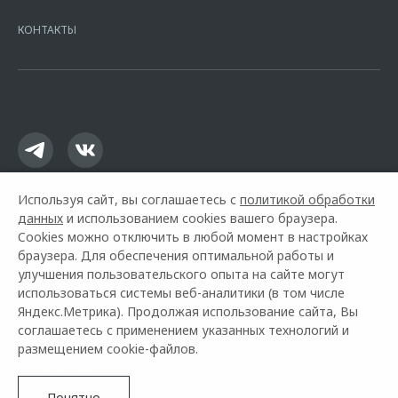
7728168971 ОГРН 1027700067328 место нахождение 107078, г.
Москва, ул. Каланчевская, д. 27. Ген.лицензия ЦБ РФ № 1326 от
КОНТАКТЫ
16.01.2015. Предложение ограничено и не является публичной
офертой.
Используя сайт, вы соглашаетесь с
политикой обработки
данных
и использованием cookies вашего браузера.
Cookies можно отключить в любой момент в настройках
браузера. Для обеспечения оптимальной работы и
улучшения пользовательского опыта на сайте могут
использоваться системы веб-аналитики (в том числе
Горячая линия OMODA:
8 (831) 211-92-74
Яндекс.Метрика). Продолжая использование сайта, Вы
соглашаетесь с применением указанных технологий и
© 2026 Нижегородец Восток
размещением cookie-файлов.
Модельный ряд
Архивные модели
Контакты
Правовая информация
Понятно