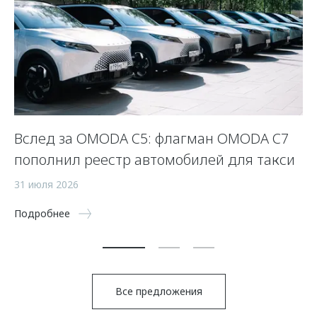
Вслед за OMODA C5: флагман OMODA C7
К
пополнил реестр автомобилей для такси
O
31 июля 2026
31
Подробнее
По
Все предложения