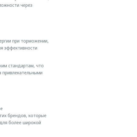
можности через
ергии при торможении,
ия эффективности
им стандартам, что
а привлекательными
ие
гих брендов, которые
 для более широкой