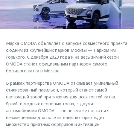
Кредитные программы
Клиентская поддержка
Обратная связь
Страхование
O&J Автоклуб
Кредитный калькулятор
Клуб владельцев OMODA
Аксессуары
Приложение O&J
Марка OMODA объявляет о запуске совместного проекта
Одежда и сувениры
Аксессуары
с одним из крупнейших парков Москвы — Парком им.
Оригинальные аксессуары
Горького. С декабря 2023 года и на весь зимний сезон
Одежда и сувениры
OMODA станет официальным партнером самого
Запчасти
Оригинальные аксессуары
большого катка в Москве.
Трейд-ин
Запчасти
В рамках партнерства OMODA открывает уникальный
Калькулятор трейд-ин
стилизованный павильон, который станет самой
настоящей зоной притяжения для всех гостей катка.
Яркий, в модных неоновых тонах, с двумя
автомобилями OMODA — он не сможет остаться
незамеченным для посетителей, которых ждет
множество приятных сюрпризов и активаций.