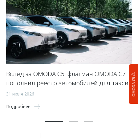
Вслед за OMODA C5: флагман OMODA C7
К
OMODA C5
пополнил реестр автомобилей для такси
O
31 июля 2026
31
Подробнее
По