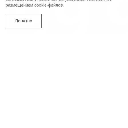
размещением cookie-файлов.
Понятно
Подробнее
Бренд OMODA испытывает самые теплые чувства к своим
клиентам и точно знает, что это взаимно. Специально к
самому романтичному празднику, который традиционно