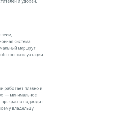
тителен и удобен,
плеем,
ионная система
имальный маршрут.
обство эксплуатации
й работает плавно и
тво — минимальное
ь прекрасно подходит
воему владельцу.