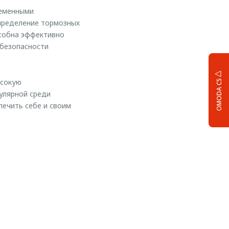
ременными
спределение тормозных
особна эффективно
 безопасности
ысокую
OMODA C5
улярной среди
печить себе и своим