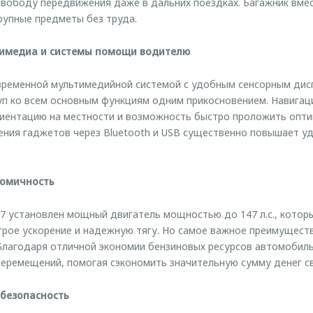
ободу передвижения даже в дальних поездках. Багажник вмес
рупные предметы без труда.
имедиа и системы помощи водителю
временной мультимедийной системой с удобным сенсорным дис
п ко всем основным функциям одним прикосновением. Навигац
риентацию на местности и возможность быстро проложить опт
ния гаджетов через Bluetooth и USB существенно повышает уд
номичность
 установлен мощный двигатель мощностью до 147 л.с., которы
трое ускорение и надежную тягу. Но самое важное преимущес
Благодаря отличной экономии бензиновых ресурсов автомобил
перемещений, помогая сэкономить значительную сумму денег с
 безопасность