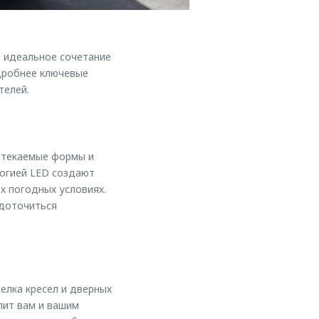
 идеальное сочетание
дробнее ключевые
телей.
бтекаемые формы и
логией LED создают
х погодных условиях.
едоточиться
елка кресел и дверных
лит вам и вашим