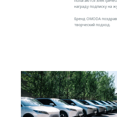
полагаются электричес
награду подписку на ж
Бренд OMODA поздравля
творческий подход.