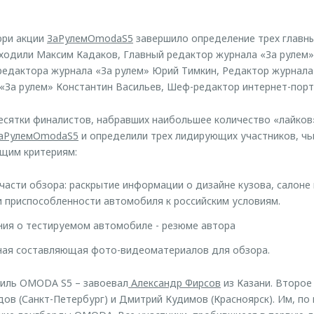
юри акции
ЗаРулемOmodaS5
завершило определение трех главны
входили Максим Кадаков, Главный редактор журнала «За рулем»
редактора журнала «За рулем» Юрий Тимкин, Редактор журнала
«За рулем» Константин Васильев, Шеф-редактор интернет-порт
сятки финалистов, набравших наибольшее количество «лайков
аРулемOmodaS5
и определили трех лидирующих участников, чь
щим критериям:
части обзора: раскрытие информации о дизайне кузова, салоне
и приспособленности автомобиля к российским условиям.
ия о тестируемом автомобиле - резюме автора
вная составляющая фото-видеоматериалов для обзора.
биль OMODA S5 – завоевал
Александр Фирсов
из Казани. Второе
ов (Санкт-Петербург) и Дмитрий Кудимов (Красноярск). Им, по 