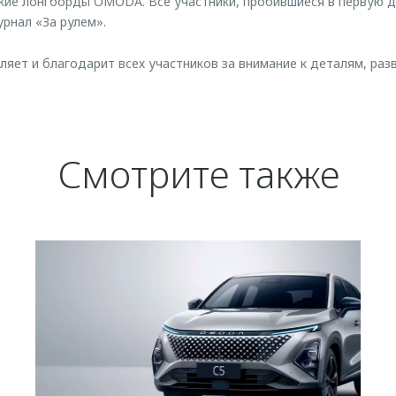
кие лонгборды OMODA. Все участники, пробившиеся в первую д
урнал «За рулем».
ет и благодарит всех участников за внимание к деталям, раз
Смотрите также