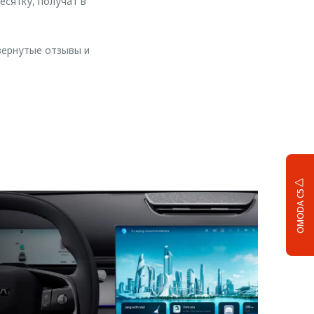
есятку, получат в
вернутые отзывы и
OMODA C5