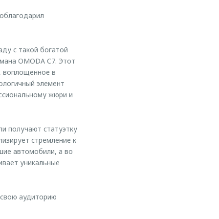
поблагодарил
аду с такой богатой
агмана OMODA C7. Этот
, воплощенное в
нологичный элемент
ессиональному жюри и
ли получают статуэтку
лизирует стремление к
шие автомобили, а во
ивает уникальные
 свою аудиторию