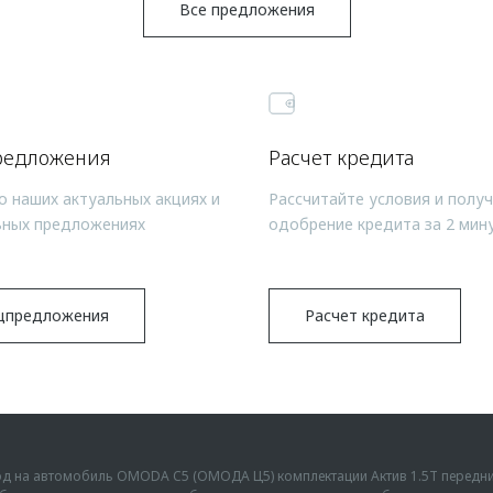
Все предложения
редложения
Расчет кредита
о наших актуальных акциях и
Рассчитайте условия и полу
ьных предложениях
одобрение кредита за 2 мин
цпредложения
Расчет кредита
ыгод на автомобиль OMODA C5 (ОМОДА Ц5) комплектации Актив 1.5Т передн