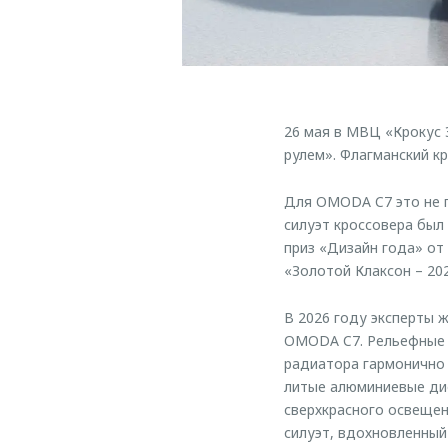
26 мая в МВЦ «Крокус 
рулем». Флагманский к
Для OMODA C7 это не п
силуэт кроссовера был
приз «Дизайн года» от
«Золотой Клаксон – 202
В 2026 году эксперты 
OMODA C7. Рельефные ф
радиатора гармонично
литые алюминиевые дис
сверхкрасного освещен
силуэт, вдохновленный