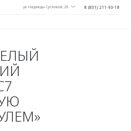
8 (831) 211-93-18
ул. Надежды Сусловой, 28
МЕЛЫЙ
КИЙ
C7
НУЮ
РУЛЕМ»