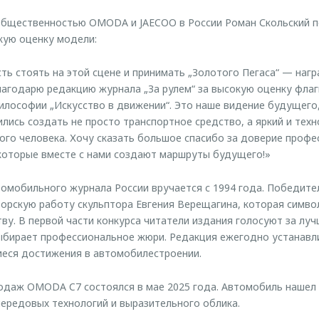
 общественностью OMODA и JAECOO в России Роман Скольский 
кую оценку модели:
ть стоять на этой сцене и принимать „Золотого Пегаса“ — нагр
благодарю редакцию журнала „За рулем“ за высокую оценку фл
лософии „Искусство в движении“. Это наше видение будущего
лись создать не просто транспортное средство, а яркий и тех
ого человека. Хочу сказать большое спасибо за доверие проф
которые вместе с нами создают маршруты будущего!»
омобильного журнала России вручается с 1994 года. Победите
орскую работу скульптора Евгения Верещагина, которая симво
тву. В первой части конкурса читатели издания голосуют за луч
ыбирает профессиональное жюри. Редакция ежегодно устанавл
еся достижения в автомобилестроении.
одаж OMODA C7 состоялся в мае 2025 года. Автомобиль нашел
ередовых технологий и выразительного облика.