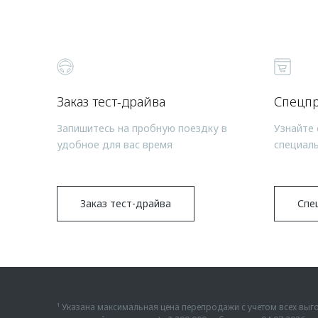
Заказ тест-драйва
Спецп
Запишитесь на пробную поездку в
Узнайте 
удобное для вас время
специал
Заказ тест-драйва
Спе
¹ Указана максимальная цена перепродажи с учетом всех в