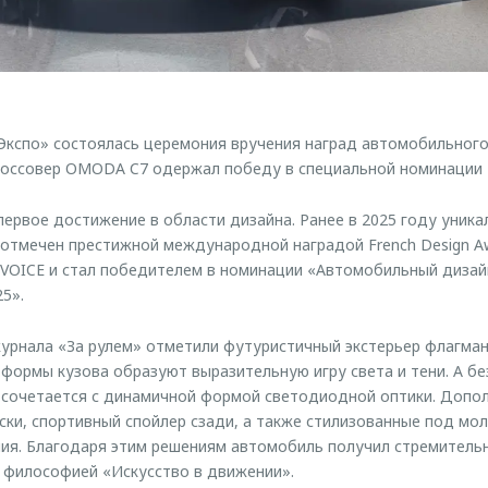
Экспо» состоялась церемония вручения наград автомобильного 
россовер OMODA C7 одержал победу в специальной номинации 
ервое достижение в области дизайна. Ранее в 2025 году уник
 отмечен престижной международной наградой French Design Aw
 VOICE и стал победителем в номинации «Автомобильный дизай
5».
журнала «За рулем» отметили футуристичный экстерьер флагман
ормы кузова образуют выразительную игру света и тени. А б
 сочетается с динамичной формой светодиодной оптики. Допо
ки, спортивный спойлер сзади, а также стилизованные под мо
ия. Благодаря этим решениям автомобиль получил стремитель
 философией «Искусство в движении».