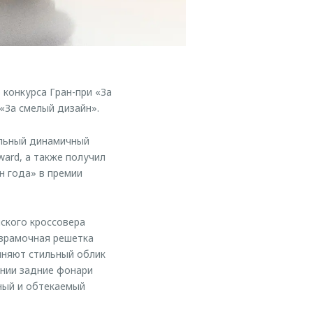
конкурса Гран-при «За
«За смелый дизайн».
альный динамичный
ard, а также получил
н года» в премии
ского кроссовера
езрамочная решетка
лняют стильный облик
лнии задние фонари
ный и обтекаемый